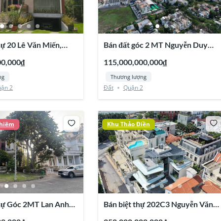
hự 20 Lê Văn Miến,
Bán đất góc 2 MT Nguyễn Duy
 Quận 2
Hiệu – Nguyễn Bá Lân, Thảo Điền,
00,000₫
115,000,000,000₫
Quận 2
ng
Thương lượng
ận 2
Đất
Quận 2
Thiêm
Khu Thảo Điền
hự Góc 2MT Lan Anh
Bán biệt thự 202C3 Nguyễn Văn
 Thiêm, Quận 2
Hưởng, Thảo Điền, Quận 2