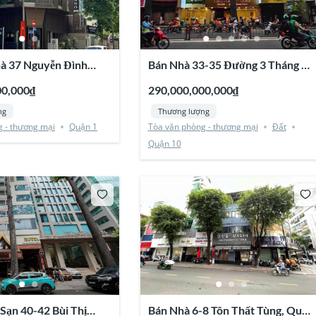
à 37 Nguyễn Đình
Bán Nhà 33-35 Đường 3 Tháng 2,
n 1
Quận 10
00,000₫
290,000,000,000₫
ng
Thương lượng
 - thương mại
Quận 1
Tòa văn phòng - thương mại
Đất
Quận 10
Sạn 40-42 Bùi Thị
Bán Nhà 6-8 Tôn Thất Tùng, Quận