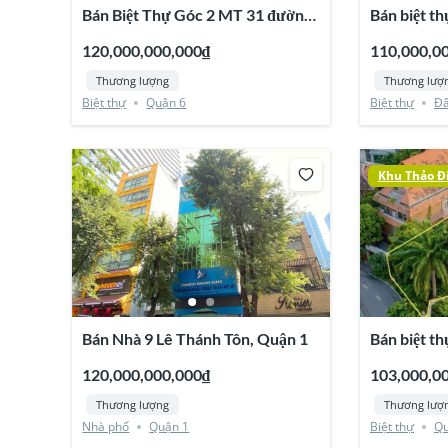
Bán Biệt Thự Góc 2 MT 31 đường
Bán biệt thự 1 
số 8 Khu Bình Phú, Quận 6
Vista An P
120,000,000,000₫
110,000,0
Thương lượng
Thương lượ
Biệt thự
Quận 6
Biệt thự
Đấ
Khu Thảo Đ
Bán Nhà 9 Lê Thánh Tôn, Quận 1
Bán biệt t
Hưởng, Thả
120,000,000,000₫
103,000,0
Thương lượng
Thương lượ
Nhà phố
Quận 1
Biệt thự
Qu