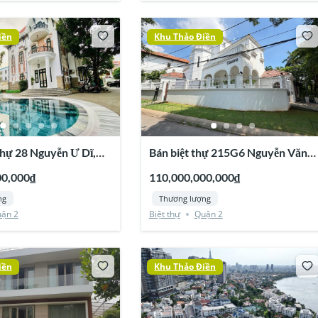
iền
Khu Thảo Điền
hự 28 Nguyễn Ư Dĩ,
Bán biệt thự 215G6 Nguyễn Văn
 Quận 2
Hưởng, Thảo Điền, Quận 2
00,000₫
110,000,000,000₫
ng
Thương lượng
ận 2
Biệt thự
Quận 2
iền
Khu Thảo Điền