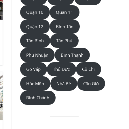
Quận 10
Quận 11
Quận 12
Bình Tân
Tân Bình
Tân Phú
Phú Nhuận
Bình Thạnh
Gò Vấp
Thủ Đức
Củ Chi
Hóc Môn
Nhà Bè
Cần Giờ
Bình Chánh