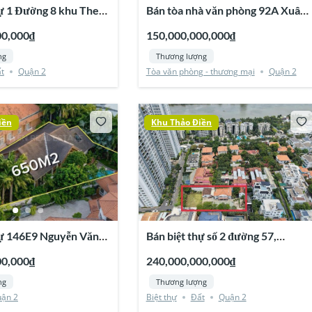
Đường 8 khu The
Bán tòa nhà văn phòng 92A Xuân
hú, Quận 2
Thủy, Thảo Điền, Quận 2
00,000₫
150,000,000,000₫
ng
Thương lượng
t
Quận 2
Tòa văn phòng - thương mại
Quận 2
iền
Khu Thảo Điền
hự 146E9 Nguyễn Văn
Bán biệt thự số 2 đường 57,
o Điền, Quận 2
Compound Phú Nhuận, Thảo
00,000₫
240,000,000,000₫
Điền, Quận 2
ng
Thương lượng
ận 2
Biệt thự
Đất
Quận 2