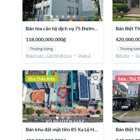
Bán tòa căn hộ dịch vụ 75 Đường
Bán Biệt T
số 1, Thảo Điền, Quận 2
Thảo Điền,
118,000,000,000₫
420,000,0
Thương lượng
Thương lượ
Khách sạn - Căn hộ dịch vụ
Quận 2
Biệt thự
Qu
Khu Thảo Điền
Sala - Thủ 
Bán khu đất mặt tiền 85 Xa Lộ Hà
Bán Biệt T
Nội, Thảo Điền, Quận 2
Villas Thủ