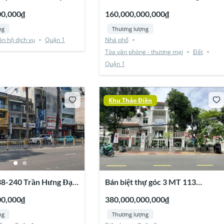
n 1
1
00,000₫
160,000,000,000₫
ng
Thương lượng
ăn hộ dịch vụ
Quận 1
Nhà phố
Tòa văn phòng - thương mại
Đất
Quận 1
Khu Thảo Điền
38-240 Trần Hưng Đạo,
Bán biệt thự góc 3 MT 113
Nguyễn Văn Hưởng, Thảo Điền,
00,000₫
380,000,000,000₫
Quận 2
ng
Thương lượng