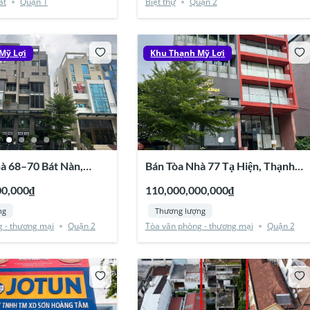
ất
Quận 1
Biệt thự
Quận 2
Mỹ Lợi
Khu Thạnh Mỹ Lợi
à 68–70 Bát Nàn,
Bán Tòa Nhà 77 Tạ Hiện, Thạnh
ợi, Quận 2
Mỹ Lợi, Quận 2
00,000₫
110,000,000,000₫
ng
Thương lượng
 - thương mại
Quận 2
Tòa văn phòng - thương mại
Quận 2