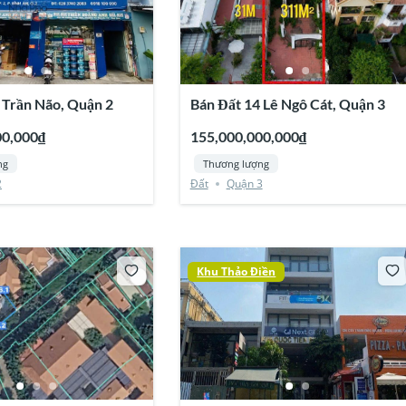
 Trần Não, Quận 2
Bán Đất 14 Lê Ngô Cát, Quận 3
00,000₫
155,000,000,000₫
ng
Thương lượng
2
Đất
Quận 3
Khu Thảo Điền