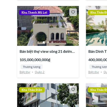
Khu Thạnh Mỹ Lợi
Khu Thảo Đ
Bán biệt thự view sông 21 đường
Bán Dinh T
103, Thạnh Mỹ Lợi, Quận 2
Thảo Điền,
105,000,000,000₫
400,000,0
Thương lượng
Thương lượ
Biệt thự
Quận 2
Biệt thự
Qu
Khu Thảo Điền
Khu Thảo Đ