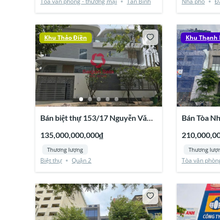
Tòa văn phòng - thương mại
Tân Bình
Nhà phố
Đ
Khu Thảo Điền
Khu Thạnh 
Bán biệt thự 153/17 Nguyễn Văn
Bán Tòa Nh
Hưởng, Thảo Điền, Quận 2
Thạnh Mỹ L
135,000,000,000₫
210,000,0
Thương lượng
Thương lượ
Biệt thự
Quận 2
Tòa văn phòng