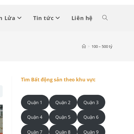
n Lửa
Tin tức
Liên hệ
Toggle
website
>
100 – 500 tỷ
search
Tìm Bất động sản theo khu vực
Quận 1
Quận 2
Quận 3
Quận 4
Quận 5
Quận 6
Quận 7
Quận 8
Quận 9