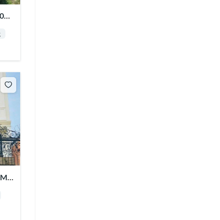
03,
g
h Mỹ