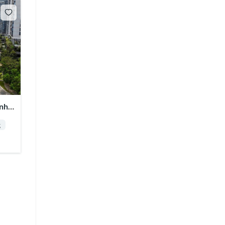
ạnh
g