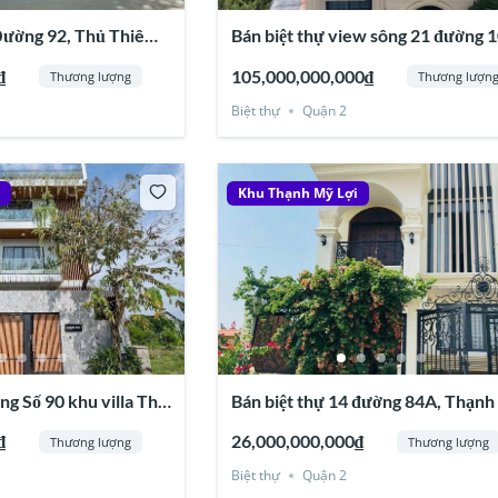
Đường 92, Thủ Thiêm
Bán biệt thự view sông 21 đường 1
Lợi, Quận 2
Thạnh Mỹ Lợi, Quận 2
₫
105,000,000,000₫
Thương lượng
Thương lượn
Biệt thự
Quận 2
i
Khu Thạnh Mỹ Lợi
ng Số 90 khu villa Thủ
Bán biệt thự 14 đường 84A, Thạn
 Lợi, Quận 2
Lợi, Quận 2
₫
26,000,000,000₫
Thương lượng
Thương lượng
Biệt thự
Quận 2