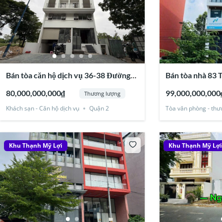
Bán tòa căn hộ dịch vụ 36-38 Đường
Bán tòa nhà 83 
số 74, Thạnh Mỹ Lợi, Quận 2
Quận 2
80,000,000,000₫
99,000,000,000
Thương lượng
Khách sạn - Căn hộ dịch vụ
Quận 2
Tòa văn phòng - thư
Khu Thạnh Mỹ Lợi
Khu Thạnh Mỹ Lợ