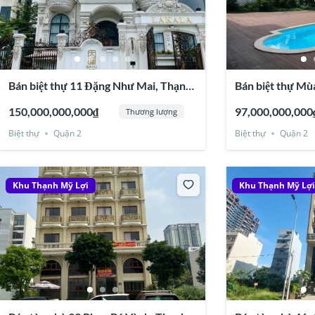
Bán biệt thự 11 Đặng Như Mai, Thạnh
Bán biệt thự Mùa
Mỹ Lợi, Quận 2
Thiêm, Thạnh Mỹ
150,000,000,000₫
97,000,000,000
Thương lượng
Biệt thự
Quận 2
Biệt thự
Quận 2
Khu Thạnh Mỹ Lợi
Khu Thạnh Mỹ Lợ