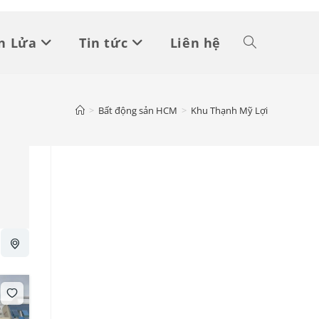
n Lửa
Tin tức
Liên hệ
Toggle
website
>
Bất động sản HCM
>
Khu Thạnh Mỹ Lợi
search