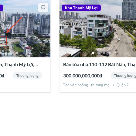
i
Khu Thạnh Mỹ Lợi
n, Thạnh Mỹ Lợi,
Bán tòa nhà 110-112 Bát Nàn, Th
Mỹ Lợi, Quận 2
0₫
300,000,000,000₫
Thương lượng
Thương lượn
Tòa văn phòng - thương mại
Quận 2