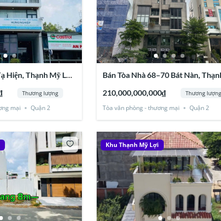
Tạ Hiện, Thạnh Mỹ Lợi,
Bán Tòa Nhà 68–70 Bát Nàn, Thạn
Mỹ Lợi, Quận 2
₫
210,000,000,000₫
Thương lượng
Thương lượn
ơng mại
Quận 2
Tòa văn phòng - thương mại
Quận 2
i
Khu Thạnh Mỹ Lợi