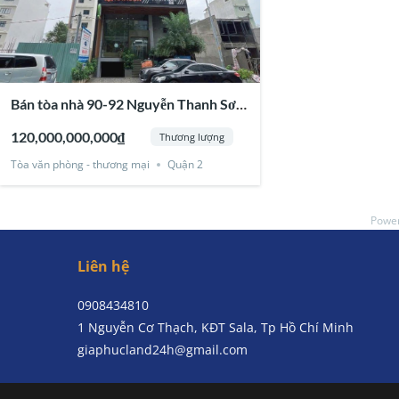
Bán tòa nhà 90-92 Nguyễn Thanh Sơn,
Thạnh Mỹ Lợi, Quận 2
120,000,000,000₫
Thương lượng
Tòa văn phòng - thương mại
Quận 2
Powe
Liên hệ
0908434810
1 Nguyễn Cơ Thạch, KĐT Sala, Tp Hồ Chí Minh
giaphucland24h@gmail.com