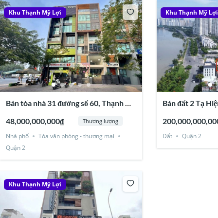
Khu Thạnh Mỹ Lợi
Khu Thạnh Mỹ Lợ
Bán tòa nhà 31 đường số 60, Thạnh Mỹ
Bán đất 2 Tạ Hiệ
Lợi, Quận 2
Quận 2
48,000,000,000₫
200,000,000,00
Thương lượng
Nhà phố
Tòa văn phòng - thương mại
Đất
Quận 2
Quận 2
Khu Thạnh Mỹ Lợi