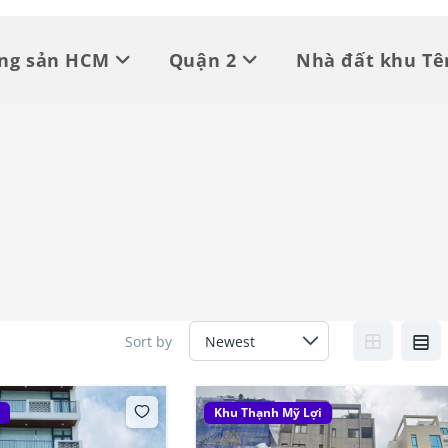
ộng sản HCM
Quận 2
Nhà đất khu Tê
Sort by
i
Khu Thạnh Mỹ Lợi