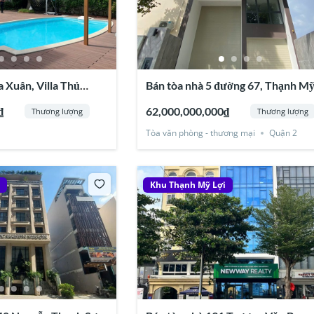
 Xuân, Villa Thủ
Bán tòa nhà 5 đường 67, Thạnh M
 Lợi, Quận 2
Lợi, Quận 2
₫
62,000,000,000₫
Thương lượng
Thương lượng
Tòa văn phòng - thương mại
Quận 2
i
Khu Thạnh Mỹ Lợi