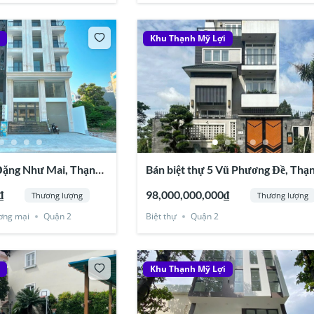
i
Khu Thạnh Mỹ Lợi
 Đặng Như Mai, Thạnh
Bán biệt thự 5 Vũ Phương Đề, Thạ
 Tầng
Mỹ Lợi, Quận 2
₫
98,000,000,000₫
Thương lượng
Thương lượng
ơng mại
Quận 2
Biệt thự
Quận 2
i
Khu Thạnh Mỹ Lợi