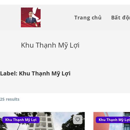
Skip
to
Trang chủ
Bất đ
content
Khu Thạnh Mỹ Lợi
Label:
Khu Thạnh Mỹ Lợi
25 results
Khu Thạnh Mỹ Lợi
Khu Thạnh Mỹ Lợ