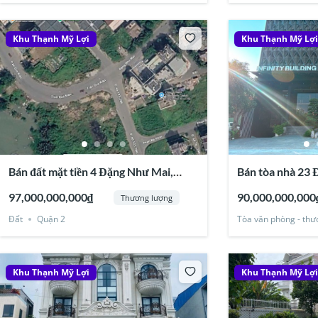
Khu Thạnh Mỹ Lợi
Khu Thạnh Mỹ Lợ
Bán đất mặt tiền 4 Đặng Như Mai,
Bán tòa nhà 23
Thạnh Mỹ Lợi, Quận 2 15x18m
Mỹ Lợi – Hầm 7
97,000,000,000₫
90,000,000,000
Thương lượng
Đất
Quận 2
Tòa văn phòng - thư
Khu Thạnh Mỹ Lợi
Khu Thạnh Mỹ Lợ