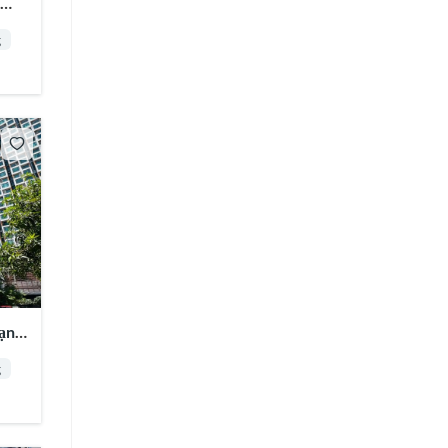
,
g
hạnh
g