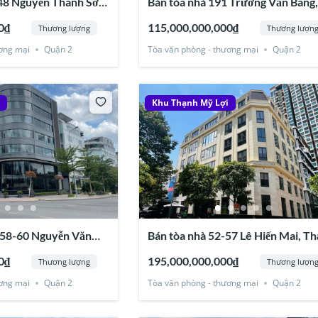
48 Nguyễn Thanh Sơn,
Bán tòa nhà 191 Trương Văn Bang
Quận 2
Thạnh Mỹ Lợi, Quận 2
0₫
115,000,000,000₫
Thương lượng
Thương lượn
ơng mại
Quận 2
Tòa văn phòng - thương mại
Quận 2
i
Khu Thạnh Mỹ Lợi
 58-60 Nguyễn Văn
Bán tòa nhà 52-57 Lê Hiến Mai, T
Lợi, Quận 2
Mỹ lợi, Quận 2
0₫
195,000,000,000₫
Thương lượng
Thương lượn
ơng mại
Quận 2
Tòa văn phòng - thương mại
Quận 2