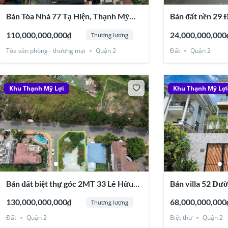
Bán Tòa Nhà 77 Tạ Hiện, Thạnh Mỹ
Bán đất nền 29 
Lợi, Quận 2
Villa, Thạnh Mỹ 
110,000,000,000₫
24,000,000,000
Thương lượng
Tòa văn phòng - thương mại
Quận 2
Đất
Quận 2
Khu Thạnh Mỹ Lợi
Khu Thạnh Mỹ Lợ
Bán đất biệt thự góc 2MT 33 Lê Hữu
Bán villa 52 Đườ
Kiều, Thạnh Mỹ Lợi, Q2
Thiêm, Thạnh Mỹ
130,000,000,000₫
68,000,000,000
Thương lượng
Đất
Quận 2
Biệt thự
Quận 2