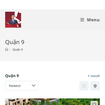
Skip
to
content
Menu
Quận 9
>
Quận 9
Quận 9
1 result