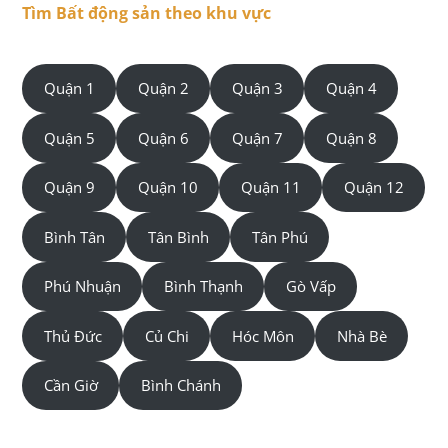
Tìm Bất động sản theo khu vực
Quận 1
Quận 2
Quận 3
Quận 4
Quận 5
Quận 6
Quận 7
Quận 8
Quận 9
Quận 10
Quận 11
Quận 12
Bình Tân
Tân Bình
Tân Phú
Phú Nhuận
Bình Thạnh
Gò Vấp
Thủ Đức
Củ Chi
Hóc Môn
Nhà Bè
Cần Giờ
Bình Chánh