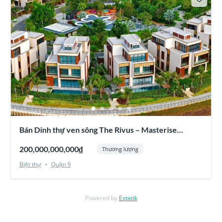
Bán Dinh thự ven sông The Rivus – Masterise
Homes
200,000,000,000₫
Thương lượng
Biệt thự
Quận 9
Powered by
Estatik