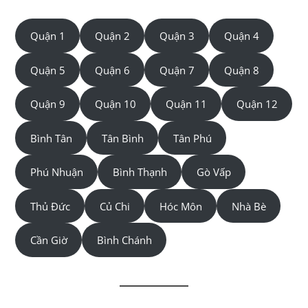
Quận 1
Quận 2
Quận 3
Quận 4
Quận 5
Quận 6
Quận 7
Quận 8
Quận 9
Quận 10
Quận 11
Quận 12
Bình Tân
Tân Bình
Tân Phú
Phú Nhuận
Bình Thạnh
Gò Vấp
Thủ Đức
Củ Chi
Hóc Môn
Nhà Bè
Cần Giờ
Bình Chánh