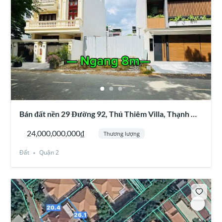
Nhờ vị trí đẹp và mặt tiền lớn, tài sản phù hợp phát triển:
Building văn phòng
Căn hộ dịch vụ cao cấp
Khách sạn boutique
Showroom thương hiệu
Biệt thự kết hợp kinh doanh
Trong bối cảnh quỹ đất trung tâm Thảo Điền ngày càng
khan hiếm, những lô đất có khả năng phát triển cao tầng
luôn được đánh giá rất cao.
Bán đất nền 29 Đường 92, Thủ Thiêm Villa, Thạnh Mỹ
Lợi, Quận 2
24,000,000,000₫
Thương lượng
Vị trí trung tâm Thảo Điền
Đất
Quận 2
Từ khu đất dễ dàng kết nối đến:
Thủ Thiêm
Quận 1
Xa Lộ Hà Nội