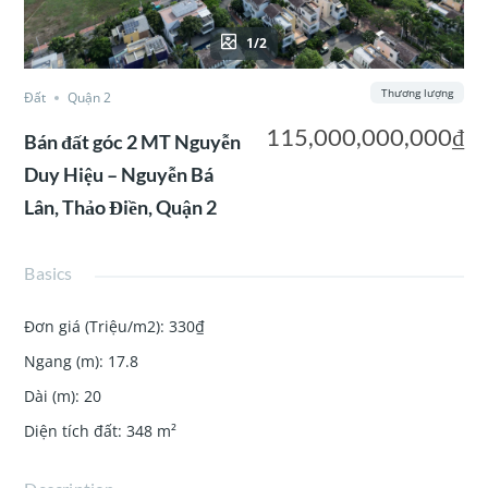
1/2
Thương lượng
Đất
Quận 2
115,000,000,000₫
Bán đất góc 2 MT Nguyễn
Duy Hiệu – Nguyễn Bá
Lân, Thảo Điền, Quận 2
Basics
Đơn giá (Triệu/m2)
:
330₫
Ngang (m)
:
17.8
Dài (m)
:
20
Diện tích đất
:
348
m²