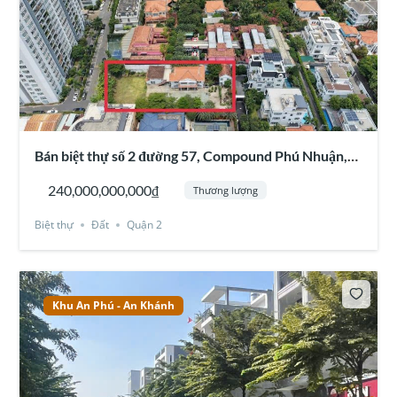
Phú, Bình An, Thủ Thiêm
Bán biệt thự số 2 đường 57, Compound Phú Nhuận,
Thảo Điền, Quận 2
240,000,000,000₫
Thương lượng
Biệt thự
Đất
Quận 2
Khu An Phú - An Khánh