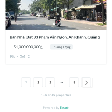
Bán Nhà, Đất 33 Phạm Văn Ngôn, An Khánh, Quận 2
51,000,000,000₫
Thương lượng
Đất
Quận 2
…
1
2
3
8
1 - 6 of 45 properties
Powered by
Estatik