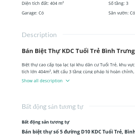
Diện tích đất
:
404
m²
Số tầng
:
3
Garage
:
Có
Sân vườn
:
Có
Description
Bán Biệt Thự KDC Tuổi Trẻ Bình Trưng 
Biệt thự cao cấp tọa lạc tại khu dân cư Tuổi Trẻ, khu vự
tích lớn 404m², kết cấu 3 tầng cùng pháp lý hoàn chỉnh
đẳng cấp hoặc đầu tư giữ tài sản lâu dài.
Show all description
Thông tin chi tiết biệt thự
Bất động sản tương tự
Địa chỉ: Số 5 đường D10, KDC Tuổi Trẻ,
Bình Trưng T
Diện tích: 16,5m x 24,5m
Bất động sản tương tự
Công nhận: 404m²
Bán biệt thự số 5 đường D10 KDC Tuổi Trẻ, Bìn
Kết cấu: 3 tầng