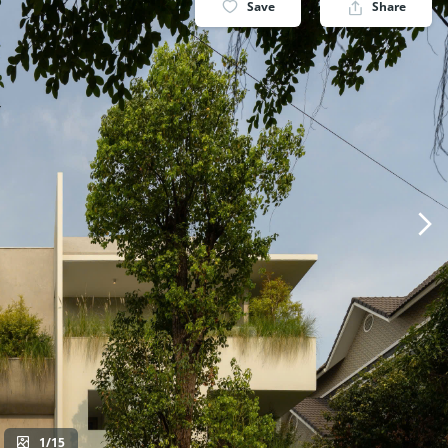
Save
Share
1/15