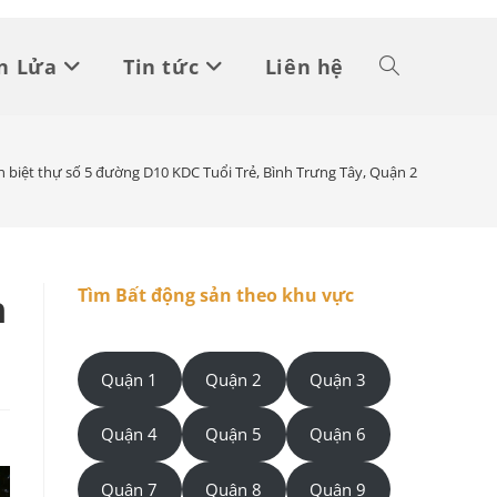
n Lửa
Tin tức
Liên hệ
Toggle
website
n biệt thự số 5 đường D10 KDC Tuổi Trẻ, Bình Trưng Tây, Quận 2
search
h
Tìm Bất động sản theo khu vực
Quận 1
Quận 2
Quận 3
Quận 4
Quận 5
Quận 6
Quận 7
Quận 8
Quận 9