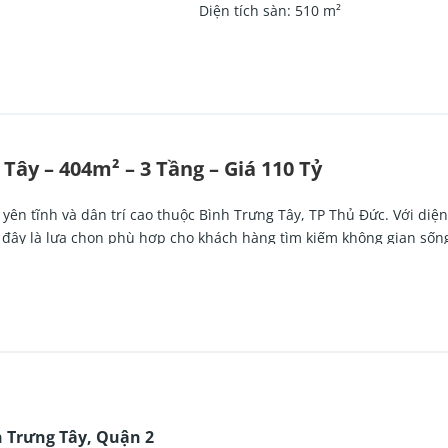
Diện tích sàn
:
510
m²
Tây – 404m² – 3 Tầng – Giá 110 Tỷ
c yên tĩnh và dân trí cao thuộc
Bình Trưng Tây
, TP Thủ Đức. Với diện
, đây là lựa chọn phù hợp cho khách hàng tìm kiếm không gian sốn
ây
,
TP Thủ Đức
h Trưng Tây, Quận 2