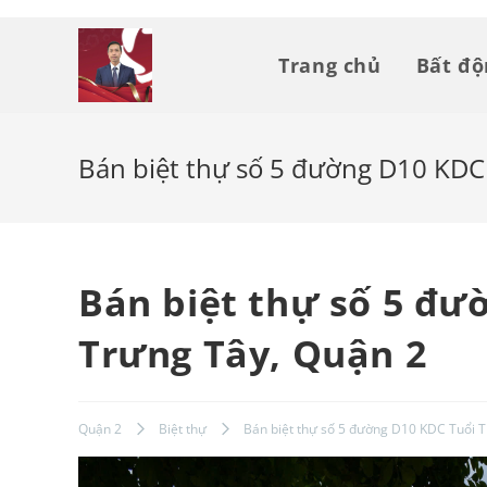
Skip
to
Trang chủ
Bất đ
content
Bán biệt thự số 5 đường D10 KDC 
Bán biệt thự số 5 đư
Trưng Tây, Quận 2
Quận 2
Biệt thự
Bán biệt thự số 5 đường D10 KDC Tuổi T