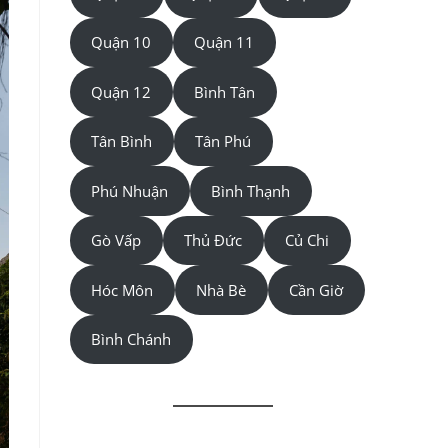
Quận 10
Quận 11
Quận 12
Bình Tân
Tân Bình
Tân Phú
Phú Nhuận
Bình Thạnh
Gò Vấp
Thủ Đức
Củ Chi
Hóc Môn
Nhà Bè
Cần Giờ
Bình Chánh