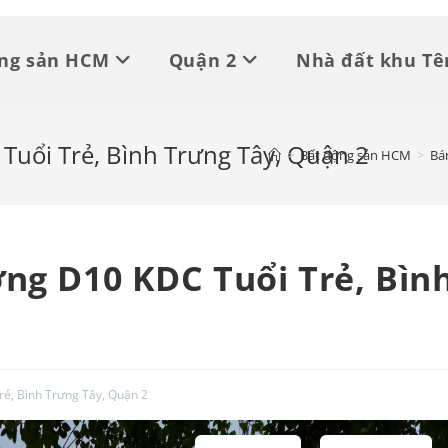
ộng sản HCM
Quận 2
Nhà đất khu Tê
Tuổi Trẻ, Bình Trưng Tây, Quận 2
>
Bất động sản HCM
>
Bá
ờng D10 KDC Tuổi Trẻ, Bìn
rẻ, Bình Trưng Tây, Quận 2