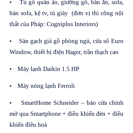
• Tủ gỗ quần áo, giường gỗ, bàn ăn, sofa,
bàn sofa, kệ tv, tủ giày (đơn vị thi công nội
thất của Pháp: Cogniplus Interiors)
• Sàn gạch giả gỗ phòng ngủ, cửa sổ Euro
Window, thiết bị điện Hager, trần thạch cao
• Máy lạnh Daikin 1.5 HP
• Máy nóng lạnh Ferroli
• SmartHome Schneider – báo cửa chính
mở qua Smartphone + điều khiển đèn + điều
khiển điều hoà