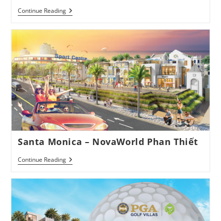
Festival
Continue Reading
Town
–
NovaWorld
Phan
Thiết
Santa Monica – NovaWorld Phan Thiết
Santa
Continue Reading
Monica
–
NovaWorld
Phan
Thiết