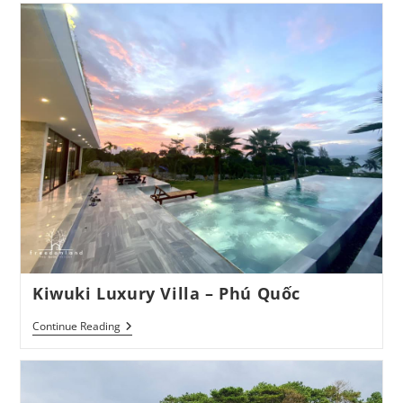
2
Mặt
Tiền
Hưng
Long
–
Bình
Chánh
Kiwuki Luxury Villa – Phú Quốc
Kiwuki
Continue Reading
Luxury
Villa
–
Phú
Quốc