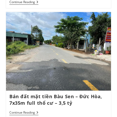
Bán
Continue Reading
Đất
Mặt
Tiền
Bàu
Sen
–
Đức
Hòa,
10x48m
–
4,1
Tỷ
Bán đất mặt tiền Bàu Sen – Đức Hòa,
7x35m full thổ cư – 3,5 tỷ
Bán
Continue Reading
Đất