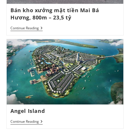
Bán kho xưởng mặt tiền Mai Bá
Hương, 800m – 23,5 tỷ
Bán
Continue Reading
Kho
Xưởng
Mặt
Tiền
Mai
Bá
Hương,
800m
–
23,5
Tỷ
Angel Island
Angel
Continue Reading
Island