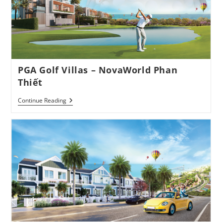
PGA Golf Villas – NovaWorld Phan
Thiết
PGA
Continue Reading
Golf
Villas
–
NovaWorld
Phan
Thiết