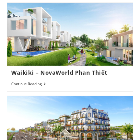
Waikiki – NovaWorld Phan Thiết
Waikiki
Continue Reading
–
NovaWorld
Phan
Thiết