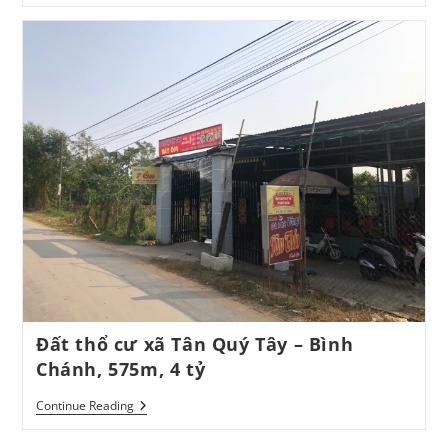
Mặt
Tiền
Bàu
Sen
–
Đức
Hòa,
7x35m
Full
Thổ
Cư
–
3,5
Tỷ
Đất thổ cư xã Tân Quý Tây – Bình
Chánh, 575m, 4 tỷ
Đất
Continue Reading
Thổ
Cư