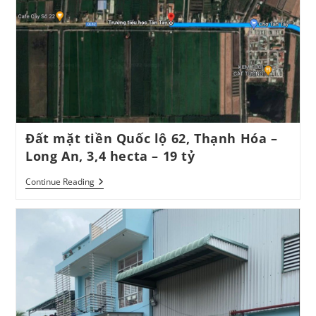
Đất mặt tiền Quốc lộ 62, Thạnh Hóa –
Long An, 3,4 hecta – 19 tỷ
Đất
Continue Reading
Mặt
Tiền
Quốc
Lộ
62,
Thạnh
Hóa
–
Long
An,
3,4