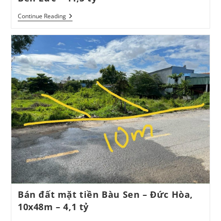
Bán
Continue Reading
13.840m
Đất
BHK,
Mặt
Tiền
N2
–
Bến
Lức
–
41,5
Tỷ
Bán đất mặt tiền Bàu Sen – Đức Hòa,
10x48m – 4,1 tỷ