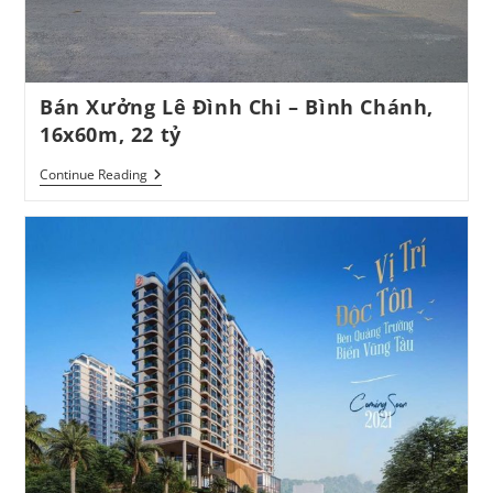
Bán Xưởng Lê Đình Chi – Bình Chánh,
16x60m, 22 tỷ
Bán
Continue Reading
Xưởng
Lê
Đình
Chi
–
Bình
Chánh,
16x60m,
22
Tỷ