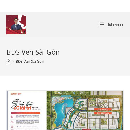
Skip
to
content
Menu
BĐS Ven Sài Gòn
>
BĐS Ven Sài Gòn