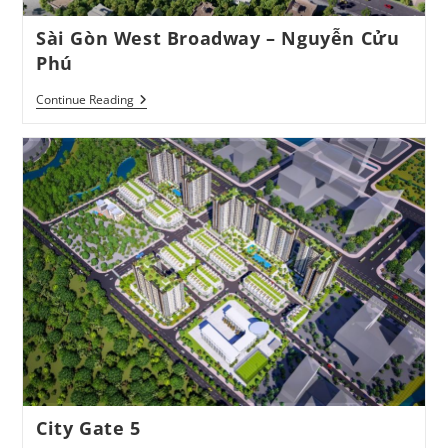
Sài Gòn West Broadway – Nguyễn Cửu
Phú
Sài
Continue Reading
Gòn
West
Broadway
–
Nguyễn
Cửu
Phú
City Gate 5