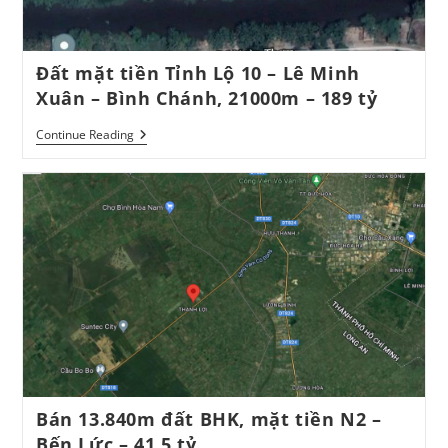
Đất mặt tiền Tỉnh Lộ 10 – Lê Minh
Xuân – Bình Chánh, 21000m – 189 tỷ
Đất
Continue Reading
Mặt
Tiền
Tỉnh
Lộ
10
–
Lê
Minh
Xuân
–
Bình
Chánh,
21000m
–
189
Tỷ
Bán 13.840m đất BHK, mặt tiền N2 –
Bến Lức – 41,5 tỷ