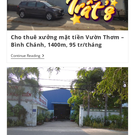
Cho thuê xưởng mặt tiền Vườn Thơm –
Bình Chánh, 1400m, 95 tr/tháng
Cho
Continue Reading
Thuê
Xưởng
Mặt
Tiền
Vườn
Thơm
–
Bình
Chánh,
1400m,
95
Tr/tháng