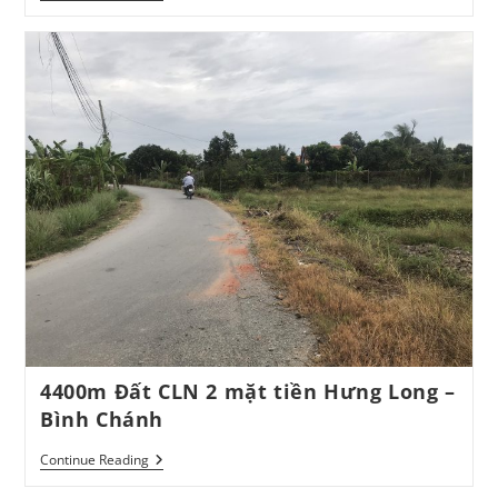
Kho
Mặt
Tiền
Bùi
Thanh
Khiết
–
Tân
Túc
–
Bình
Chánh,
440m
–
16,5
Tỷ
4400m Đất CLN 2 mặt tiền Hưng Long –
Bình Chánh
4400m
Continue Reading
Đất
CLN