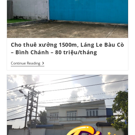
Cho thuê xưởng 1500m, Láng Le Bàu Cò
– Bình Chánh – 80 triệu/tháng
Cho
Continue Reading
Thuê
Xưởng
1500m,
Láng
Le
Bàu
Cò
–
Bình
Chánh
–
80
Triệu/tháng