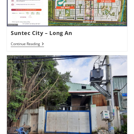
Suntec City – Long An
Suntec
Continue Reading
City
–
Long
An