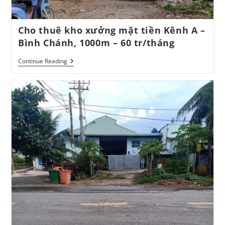
Cho thuê kho xưởng mặt tiền Kênh A –
Bình Chánh, 1000m – 60 tr/tháng
Cho
Continue Reading
Thuê
Kho
Xưởng
Mặt
Tiền
Kênh
A
–
Bình
Chánh,
1000m
–
60
Tr/tháng