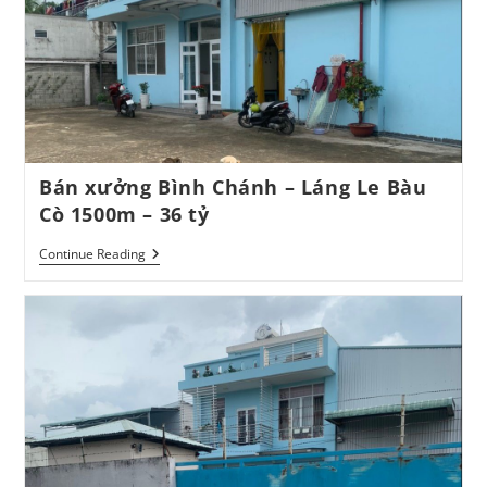
Hecta
–
19
Tỷ
Bán xưởng Bình Chánh – Láng Le Bàu
Cò 1500m – 36 tỷ
Bán
Continue Reading
Xưởng
Bình
Chánh
–
Láng
Le
Bàu
Cò
1500m
–
36
Tỷ