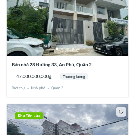
Điểm Nổi Bật Của Bất Động Sản
Biệt thự sân vườn diện tích lớn
12x25m
Khu biệt thự cao cấp, an ninh và yên tĩnh
Hướng Đông đón gió, không gian sống mát mẻ
Gần AEON Mall Bình Tân và Bệnh viện Quốc tế City
Phù hợp an cư, nghỉ dưỡng hoặc tích lũy tài sản lâu
dài
Bán nhà 28 Đường 33, An Phú, Quận 2
Giá trị bất động sản tăng trưởng ổn định tại khu
Tên
Lửa
47,000,000,000₫
Thương lượng
Biệt thự
Nhà phố
Quận 2
Giá Bán
43 tỷ đồng – Thương lượng chính chủ
Khu Tên Lửa
BĐS Nhà Gia Phúc – 0908 434 810
Xem thêm tại
Nhà đất
Tên Lửa