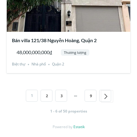
Bán villa 121/38 Nguyễn Hoàng, Quận 2
48,000,000,000₫
Thương lượng
Biệt thự
Nhà phố
Quận 2
…
1
2
3
9
1 - 6 of 50 properties
Powered by
Estatik