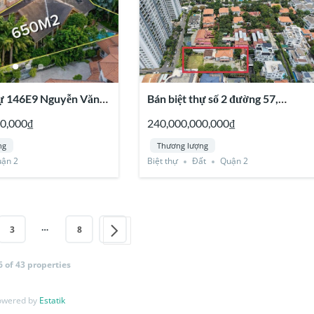
hự 146E9 Nguyễn Văn
Bán biệt thự số 2 đường 57,
o Điền, Quận 2
Compound Phú Nhuận, Thảo
00,000₫
240,000,000,000₫
Điền, Quận 2
ng
Thương lượng
ận 2
Biệt thự
Đất
Quận 2
…
3
8
 6 of 43 properties
nhất TP.HCM
owered by
Estatik