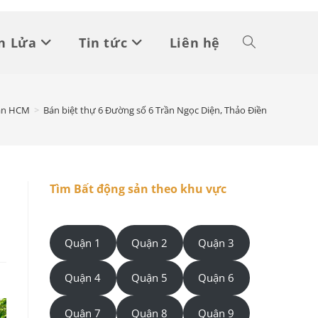
n Lửa
Tin tức
Liên hệ
Toggle
website
sản HCM
>
Bán biệt thự 6 Đường số 6 Trần Ngọc Diện, Thảo Điền
search
Tìm Bất động sản theo khu vực
Quận 1
Quận 2
Quận 3
Quận 4
Quận 5
Quận 6
Quận 7
Quận 8
Quận 9