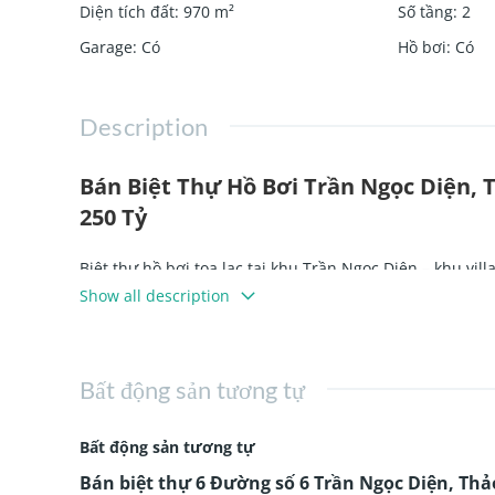
Diện tích đất
:
970
m²
Số tầng
:
2
Garage
:
Có
Hồ bơi
:
Có
Description
Bán Biệt Thự Hồ Bơi Trần Ngọc Diện, T
250 Tỷ
Biệt thự hồ bơi tọa lạc tại khu Trần Ngọc Diện – khu vil
và chuyên gia quốc tế.
Show all description
Thông tin chi tiết biệt thự
Bất động sản tương tự
Địa chỉ: 6 Đường số 6, khu Trần Ngọc Diện,
Thảo Đi
Diện tích: 51m x 19m
Bất động sản tương tự
Công nhận: 970.7m²
Bán biệt thự 6 Đường số 6 Trần Ngọc Diện, Thả
Kết cấu: 2 tầng