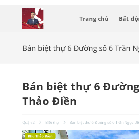
Skip
to
Trang chủ
Bất đ
content
Bán biệt thự 6 Đường số 6 Trần N
Bán biệt thự 6 Đường
Thảo Điền
Quận 2
Biệt thự
Bán biệt thự 6 Đường số 6 Trần Ngọc Di
Khu Thảo Điền