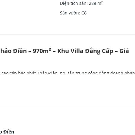
Diện tích sàn
:
288
m²
Sân vườn
:
Có
hảo Điền – 970m² – Khu Villa Đẳng Cấp – Giá
la cao cấp bậc nhất
Thảo Điền
, nơi tập trung cộng đồng doanh nhân
ền
, Quận 2
o Điền