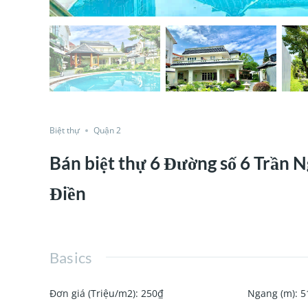
Biệt thự
Quận 2
Bán biệt thự 6 Đường số 6 Trần N
Điền
Basics
Đơn giá (Triệu/m2)
:
250₫
Ngang (m)
:
5