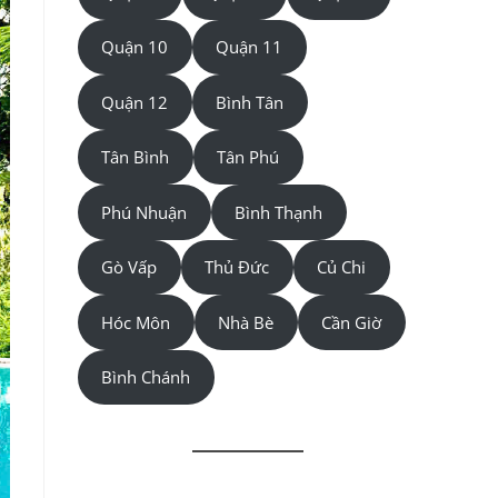
Quận 10
Quận 11
Quận 12
Bình Tân
Tân Bình
Tân Phú
Phú Nhuận
Bình Thạnh
Gò Vấp
Thủ Đức
Củ Chi
Hóc Môn
Nhà Bè
Cần Giờ
Bình Chánh