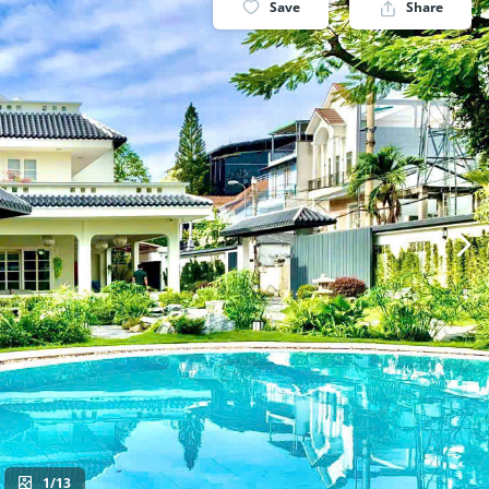
Save
Share
1/13