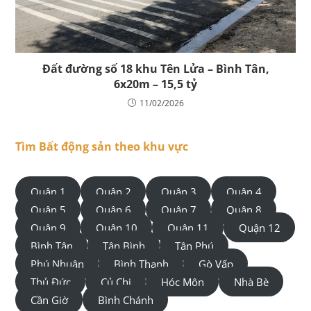
Đất đường số 18 khu Tên Lửa – Bình Tân,
6x20m – 15,5 tỷ
11/02/2026
Tìm Bất động sản theo khu vực
Quận 1
Quận 2
Quận 3
Quận 4
Quận 5
Quận 6
Quận 7
Quận 8
Quận 9
Quận 10
Quận 11
Quận 12
Bình Tân
Tân Bình
Tân Phú
Phú Nhuận
Bình Thạnh
Gò Vấp
Thủ Đức
Củ Chi
Hóc Môn
Nhà Bè
Cần Giờ
Bình Chánh