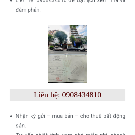
Liên hệ: 0908434810 để đặt lịch xem nhà và
đàm phán.
Liên hệ: 0908434810
Nhận ký gửi – mua bán – cho thuê bất động
sản.