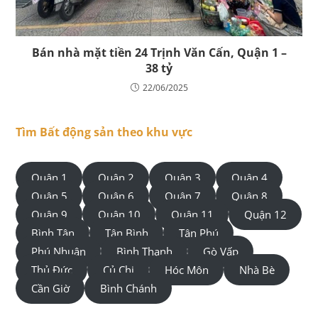
Bán nhà mặt tiền 24 Trịnh Văn Cấn, Quận 1 –
38 tỷ
22/06/2025
Tìm Bất động sản theo khu vực
Quận 1
Quận 2
Quận 3
Quận 4
Quận 5
Quận 6
Quận 7
Quận 8
Quận 9
Quận 10
Quận 11
Quận 12
Bình Tân
Tân Bình
Tân Phú
Phú Nhuận
Bình Thạnh
Gò Vấp
Thủ Đức
Củ Chi
Hóc Môn
Nhà Bè
Cần Giờ
Bình Chánh