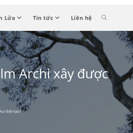
n Lửa
Tin tức
Liên hệ
alm Archi xây được
như thế nào?