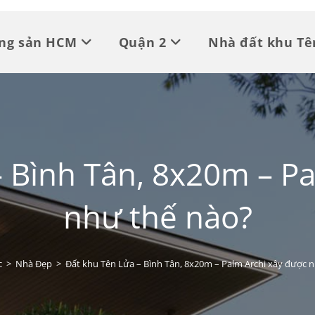
ộng sản HCM
Quận 2
Nhà đất khu Tê
 Bình Tân, 8x20m – P
như thế nào?
c
>
Nhà Đẹp
>
Đất khu Tên Lửa – Bình Tân, 8x20m – Palm Archi xây được 