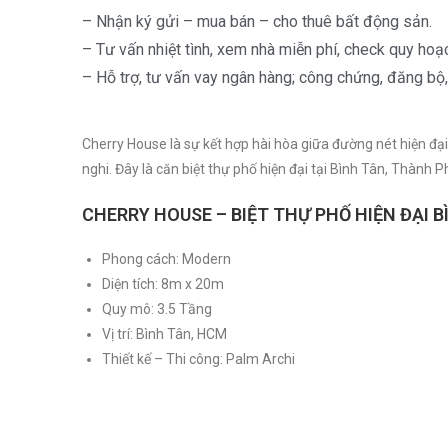
– Nhận ký gửi – mua bán – cho thuê bất động sản.
– Tư vấn nhiệt tình, xem nhà miễn phí, check quy hoạ
– Hỗ trợ, tư vấn vay ngân hàng; công chứng, đăng bộ,
Cherry House là sự kết hợp hài hòa giữa đường nét hiện đạ
nghi. Đây là căn biệt thự phố hiện đại tại Bình Tân, Thành Ph
CHERRY HOUSE – BIỆT THỰ PHỐ HIỆN ĐẠI B
Phong cách: Modern
Diện tích: 8m x 20m
Quy mô: 3.5 Tầng
Vị trí: Bình Tân, HCM
Thiết kế – Thi công: Palm Archi