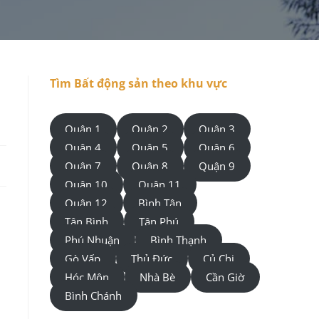
Tìm Bất động sản theo khu vực
Quận 1
Quận 2
Quận 3
Quận 4
Quận 5
Quận 6
Quận 7
Quận 8
Quận 9
Quận 10
Quận 11
Quận 12
Bình Tân
Tân Bình
Tân Phú
Phú Nhuận
Bình Thạnh
Gò Vấp
Thủ Đức
Củ Chi
Hóc Môn
Nhà Bè
Cần Giờ
Bình Chánh