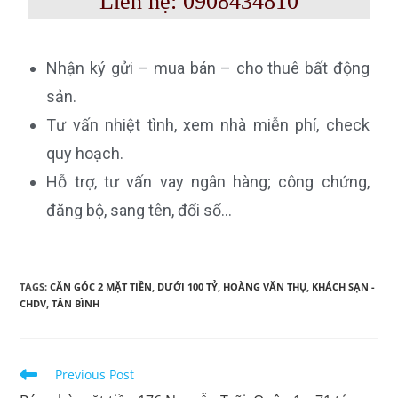
Liên hệ: 0908434810
Nhận ký gửi – mua bán – cho thuê bất động
sản.
Tư vấn nhiệt tình, xem nhà miễn phí, check
quy hoạch.
Hỗ trợ, tư vấn vay ngân hàng; công chứng,
đăng bộ, sang tên, đổi sổ…
TAGS:
CĂN GÓC 2 MẶT TIỀN
,
DƯỚI 100 TỶ
,
HOÀNG VĂN THỤ
,
KHÁCH SẠN -
CHDV
,
TÂN BÌNH
Previous Post