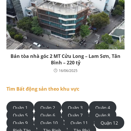
Bán tòa nhà góc 2 MT Cửu Long – Lam Sơn, Tân
Bình – 220 tỷ
16/06/2025
Tìm Bất động sản theo khu vực
Quận 1
Quận 2
Quận 3
Quận 4
Quận 5
Quận 6
Quận 7
Quận 8
Quận 9
Quận 10
Quận 11
Quận 12
Bình Tân
Tân Bình
Tân Phú