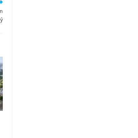
An
tỷ