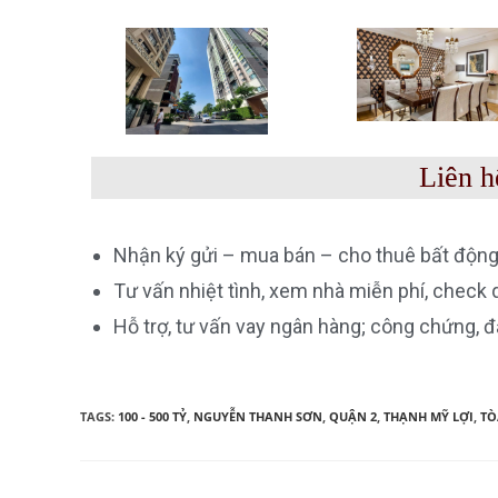
Liên h
Nhận ký gửi – mua bán – cho thuê bất động
Tư vấn nhiệt tình, xem nhà miễn phí, check
Hỗ trợ, tư vấn vay ngân hàng; công chứng, đ
TAGS:
100 - 500 TỶ
,
NGUYỄN THANH SƠN
,
QUẬN 2
,
THẠNH MỸ LỢI
,
TÒ