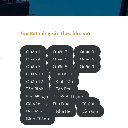
Tìm Bất động sản theo khu vực
Quận 1
Quận 2
Quận 3
Quận 4
Quận 5
Quận 6
Quận 7
Quận 8
Quận 9
Quận 10
Quận 11
Quận 12
Bình Tân
Tân Bình
Tân Phú
Phú Nhuận
Bình Thạnh
Gò Vấp
Thủ Đức
Củ Chi
Hóc Môn
Nhà Bè
Cần Giờ
Bình Chánh