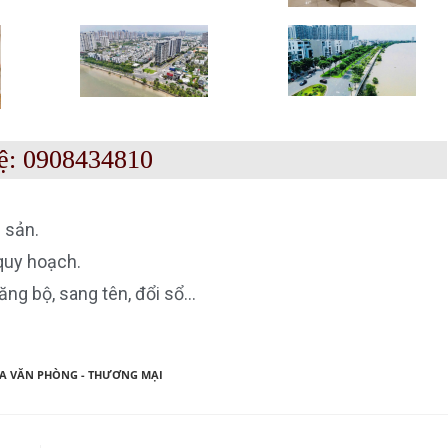
ệ: 0908434810
 sản.
 quy hoạch.
ăng bộ, sang tên, đổi sổ…
A VĂN PHÒNG - THƯƠNG MẠI