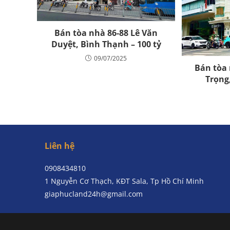
Bán tòa nhà 86-88 Lê Văn
Duyệt, Bình Thạnh – 100 tỷ
09/07/2025
Bán tòa 
Trọng
Liên hệ
0908434810
1 Nguyễn Cơ Thạch, KĐT Sala, Tp Hồ Chí Minh
giaphucland24h@gmail.com