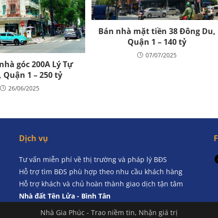
Bán nhà mặt tiền 38 Đông Du,
Quận 1 – 140 tỷ
07/07/2025
nhà góc 200A Lý Tự
, Quận 1 – 250 tỷ
26/06/2025
Dịch vụ
Tư vấn miễn phí về thị trường và pháp lý BĐS
Hỗ trợ tìm BĐS phù hợp theo nhu cầu khách hàng
Hỗ trợ khách và chủ hoàn thành giao dịch tận tâm
Nhà đất Tên Lửa - Bình Tân
Nhà Gia Phúc - Trao niềm tin, Nhận giá trị