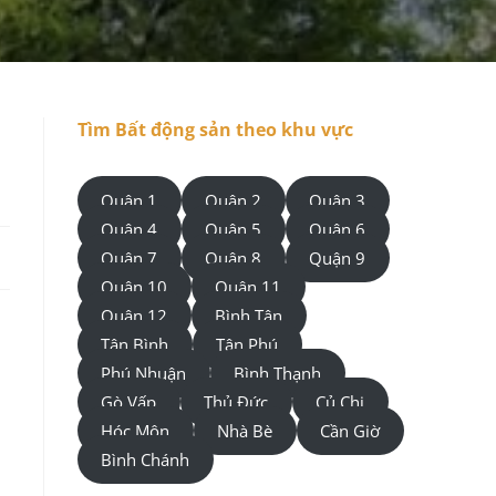
Tìm Bất động sản theo khu vực
Quận 1
Quận 2
Quận 3
Quận 4
Quận 5
Quận 6
Quận 7
Quận 8
Quận 9
Quận 10
Quận 11
Quận 12
Bình Tân
Tân Bình
Tân Phú
Phú Nhuận
Bình Thạnh
Gò Vấp
Thủ Đức
Củ Chi
Hóc Môn
Nhà Bè
Cần Giờ
Bình Chánh