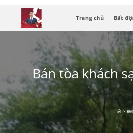
Trang chủ
Bất đ
Bán tòa khách sạ
>
BĐS