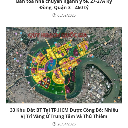
Bán tòa nhà chuyên ngành y tế, 27-27A Kỳ
Đồng, Quận 3 – 460 tỷ
05/09/2025
33 Khu Đất BT Tại TP.HCM Được Công Bố: Nhiều
Vị Trí Vàng Ở Trung Tâm Và Thủ Thiêm
20/04/2026