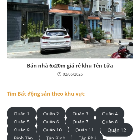
Bán nhà 6x20m giá rẻ khu Tên Lửa
02/06/2026
Tìm Bất động sản theo khu vực
Quận 1
Quận 2
Quận 3
Quận 4
Quận 5
Quận 6
Quận 7
Quận 8
Quận 9
Quận 10
Quận 11
Quận 12
Bình Tân
Tân Bình
Tân Phú