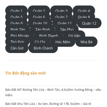
Quận 1
Quận 2
Quận 3
Quận 4
Quận 5
Quận 6
Quận 7
Quận 8
Quận 9
Quận 10
Quận 11
Quận 12
Bình Tân
Tân Bình
Tân Phú
Phú Nhuận
Bình Thạnh
Gò Vấp
Thủ Đức
Củ Chi
Hóc Môn
Nhà Bè
Cần Giờ
Bình Chánh
Tin Bất động sản mới
Bán Đất MT đường Tên Lửa – Bình Tân, 4,5x20m, hướng Đông – siêu
hiếm
Bán Đất khu Tên Lửa – Ao Sen, đường số 17B, 5x20m – Giá rẻ