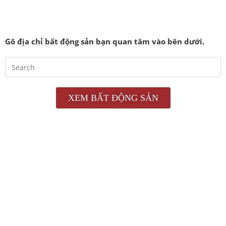
giao dịch bất động sản.
Gõ địa chỉ bất động sản bạn quan tâm vào bên dưới.
XEM BẤT ĐỘNG SẢN
Bất động sản Trung tâm Sài Gòn được cập nhật liên
tục trên Nhà Gia Phúc với thông tin và hình ảnh chính
xác đến từ chủ nhà. Bạn có thể đăng ký xem nhà,
thương lượng giá và nhận tư vấn nhanh chóng. Dịch
vụ Nhà Gia Phúc sẽ hỗ trợ bạn mọi thứ phát sinh
trong quá trình giao dịch (giấy tờ, pháp lý và vay ngân
hàng…)