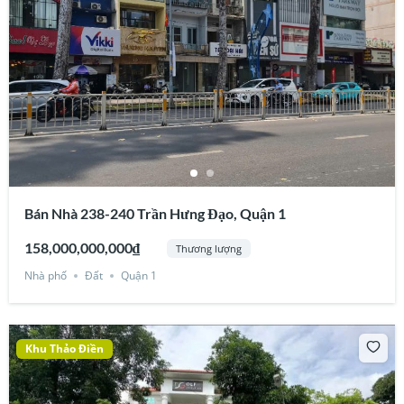
Bán Nhà 238-240 Trần Hưng Đạo, Quận 1
158,000,000,000₫
Thương lượng
Nhà phố
Đất
Quận 1
Khu Thảo Điền